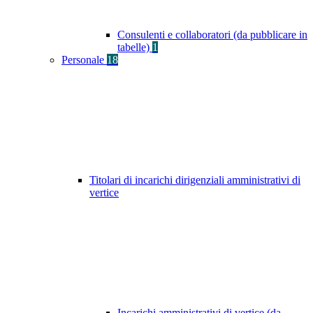
Consulenti e collaboratori (da pubblicare in
tabelle)
1
Personale
18
Titolari di incarichi dirigenziali amministrativi di
vertice
Incarichi amministrativi di vertice (da