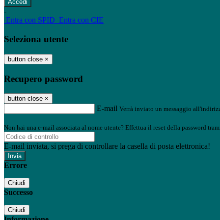
-
Entra con SPID
Entra con CIE
Seleziona utente
button close
×
Recupero password
button close
×
E-mail
Verrà inviato un messaggio all'indirizz
Non hai una e-mail associata al nome utente? Effettua il reset della password tram
E-mail inviata, si prega di controllare la casella di posta elettronica!
Errore
Chiudi
Successo
Chiudi
Informazione