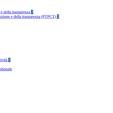
 e della trasparenza
2
rruzione e della trasparenza (PTPCT)
2
tività
1
stionale