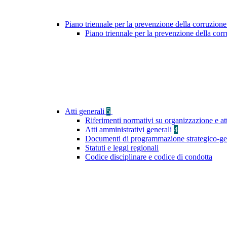
Piano triennale per la prevenzione della corruzione
Piano triennale per la prevenzione della co
Atti generali
5
Riferimenti normativi su organizzazione e at
Atti amministrativi generali
4
Documenti di programmazione strategico-ge
Statuti e leggi regionali
Codice disciplinare e codice di condotta