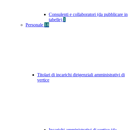
Consulenti e collaboratori (da pubblicare in
tabelle)
1
Personale
18
Titolari di incarichi dirigenziali amministrativi di
vertice
Incarichi amministrativi di vertice (da