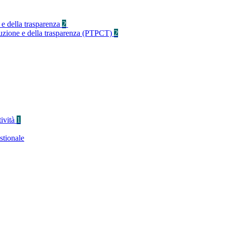
 e della trasparenza
2
rruzione e della trasparenza (PTPCT)
2
tività
1
stionale