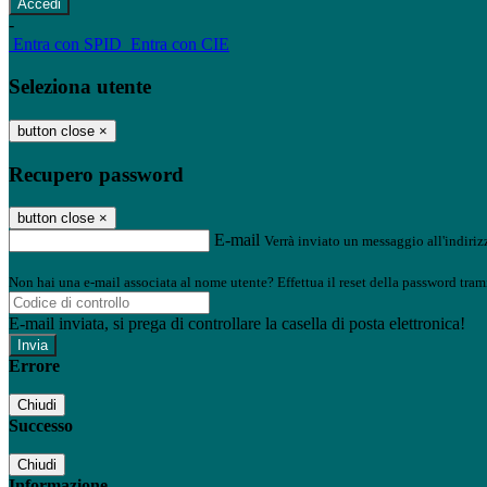
-
Entra con SPID
Entra con CIE
Seleziona utente
button close
×
Recupero password
button close
×
E-mail
Verrà inviato un messaggio all'indirizz
Non hai una e-mail associata al nome utente? Effettua il reset della password tram
E-mail inviata, si prega di controllare la casella di posta elettronica!
Errore
Chiudi
Successo
Chiudi
Informazione