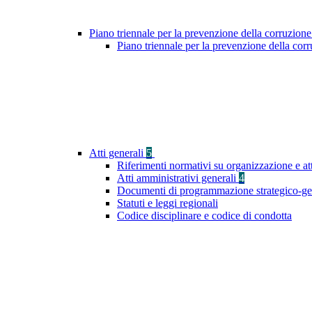
Piano triennale per la prevenzione della corruzione
Piano triennale per la prevenzione della co
Atti generali
5
Riferimenti normativi su organizzazione e at
Atti amministrativi generali
4
Documenti di programmazione strategico-ge
Statuti e leggi regionali
Codice disciplinare e codice di condotta