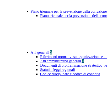
Piano triennale per la prevenzione della corruzione
Piano triennale per la prevenzione della co
Atti generali
5
Riferimenti normativi su organizzazione e at
Atti amministrativi generali
4
Documenti di programmazione strategico-ge
Statuti e leggi regionali
Codice disciplinare e codice di condotta