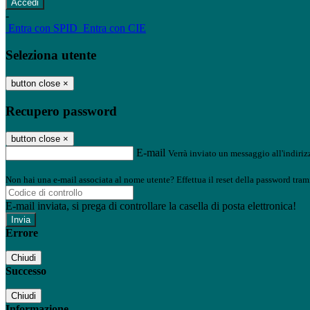
-
Entra con SPID
Entra con CIE
Seleziona utente
button close
×
Recupero password
button close
×
E-mail
Verrà inviato un messaggio all'indirizz
Non hai una e-mail associata al nome utente? Effettua il reset della password tram
E-mail inviata, si prega di controllare la casella di posta elettronica!
Errore
Chiudi
Successo
Chiudi
Informazione