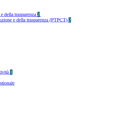
 e della trasparenza
2
rruzione e della trasparenza (PTPCT)
2
tività
1
stionale