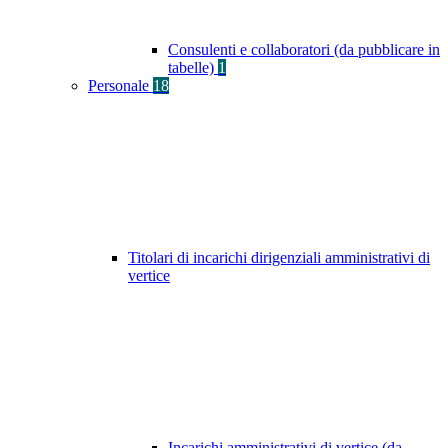
Consulenti e collaboratori (da pubblicare in
tabelle)
1
Personale
18
Titolari di incarichi dirigenziali amministrativi di
vertice
Incarichi amministrativi di vertice (da