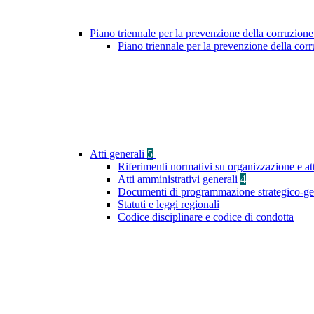
Piano triennale per la prevenzione della corruzione
Piano triennale per la prevenzione della co
Atti generali
5
Riferimenti normativi su organizzazione e at
Atti amministrativi generali
4
Documenti di programmazione strategico-ge
Statuti e leggi regionali
Codice disciplinare e codice di condotta