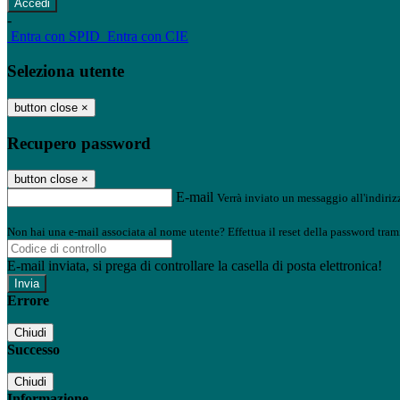
-
Entra con SPID
Entra con CIE
Seleziona utente
button close
×
Recupero password
button close
×
E-mail
Verrà inviato un messaggio all'indirizz
Non hai una e-mail associata al nome utente? Effettua il reset della password tram
E-mail inviata, si prega di controllare la casella di posta elettronica!
Errore
Chiudi
Successo
Chiudi
Informazione