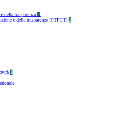
 e della trasparenza
2
rruzione e della trasparenza (PTPCT)
2
tività
1
stionale