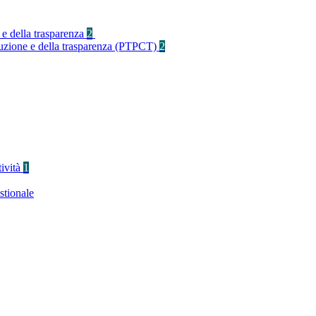
 e della trasparenza
2
rruzione e della trasparenza (PTPCT)
2
tività
1
stionale