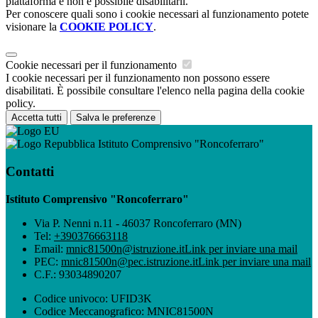
piattaforma e non è possibile disabilitarli.
Per conoscere quali sono i cookie necessari al funzionamento potete
visionare la
COOKIE POLICY
.
Cookie necessari per il funzionamento
I cookie necessari per il funzionamento non possono essere
disabilitati. È possibile consultare l'elenco nella pagina della cookie
policy.
Accetta tutti
Salva le preferenze
Istituto Comprensivo "Roncoferraro"
Contatti
Istituto Comprensivo "Roncoferraro"
Via P. Nenni n.11 - 46037 Roncoferraro (MN)
Tel:
+390376663118
Email:
mnic81500n@istruzione.it
Link per inviare una mail
PEC:
mnic81500n@pec.istruzione.it
Link per inviare una mail
C.F.: 93034890207
Codice univoco: UFID3K
Codice Meccanografico: MNIC81500N