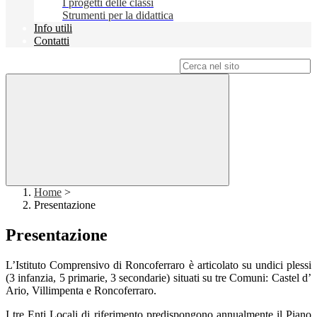
I progetti delle classi
Strumenti per la didattica
Info utili
Contatti
Campo di ricerca per le pagine del sito
Home
>
Presentazione
Presentazione
L’Istituto Comprensivo di Roncoferraro è articolato su undici plessi
(3 infanzia, 5 primarie, 3 secondarie) situati su tre Comuni: Castel d’
Ario, Villimpenta e Roncoferraro.
I tre Enti Locali di riferimento predispongono annualmente il Piano