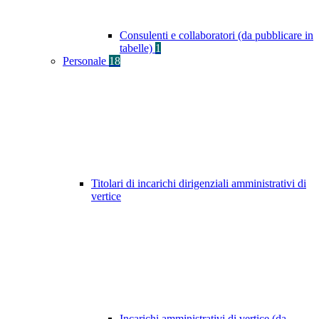
Consulenti e collaboratori (da pubblicare in
tabelle)
1
Personale
18
Titolari di incarichi dirigenziali amministrativi di
vertice
Incarichi amministrativi di vertice (da