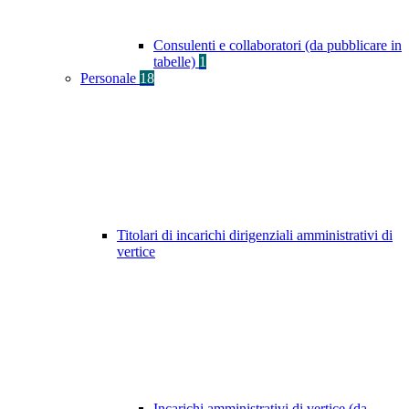
Consulenti e collaboratori (da pubblicare in
tabelle)
1
Personale
18
Titolari di incarichi dirigenziali amministrativi di
vertice
Incarichi amministrativi di vertice (da