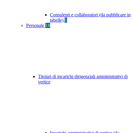
Consulenti e collaboratori (da pubblicare in
tabelle)
1
Personale
18
Titolari di incarichi dirigenziali amministrativi di
vertice
Incarichi amministrativi di vertice (da