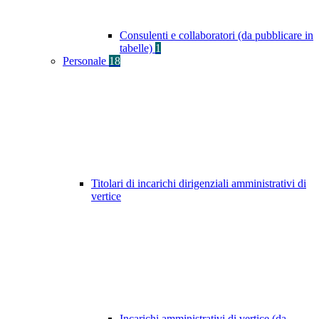
Consulenti e collaboratori (da pubblicare in
tabelle)
1
Personale
18
Titolari di incarichi dirigenziali amministrativi di
vertice
Incarichi amministrativi di vertice (da