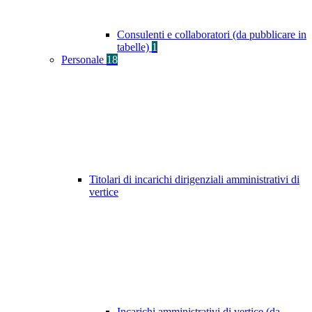
Consulenti e collaboratori (da pubblicare in
tabelle)
1
Personale
18
Titolari di incarichi dirigenziali amministrativi di
vertice
Incarichi amministrativi di vertice (da