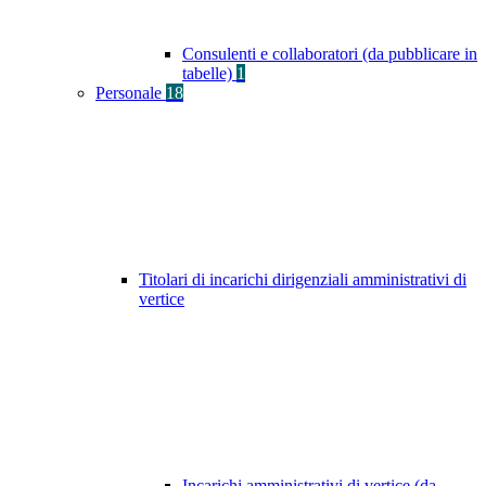
Consulenti e collaboratori (da pubblicare in
tabelle)
1
Personale
18
Titolari di incarichi dirigenziali amministrativi di
vertice
Incarichi amministrativi di vertice (da