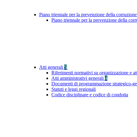
Piano triennale per la prevenzione della corruzione
Piano triennale per la prevenzione della co
Atti generali
5
Riferimenti normativi su organizzazione e at
Atti amministrativi generali
4
Documenti di programmazione strategico-ge
Statuti e leggi regionali
Codice disciplinare e codice di condotta