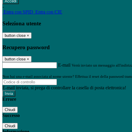
-
Entra con SPID
Entra con CIE
Seleziona utente
button close
×
Recupero password
button close
×
E-mail
Verrà inviato un messaggio all'indirizz
Non hai una e-mail associata al nome utente? Effettua il reset della password tram
E-mail inviata, si prega di controllare la casella di posta elettronica!
Errore
Chiudi
Successo
Chiudi
Informazione