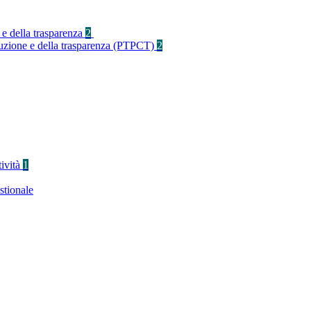
 e della trasparenza
2
rruzione e della trasparenza (PTPCT)
2
tività
1
stionale