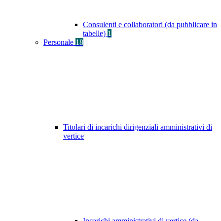
Consulenti e collaboratori (da pubblicare in
tabelle)
1
Personale
18
Titolari di incarichi dirigenziali amministrativi di
vertice
Incarichi amministrativi di vertice (da