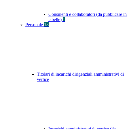
Consulenti e collaboratori (da pubblicare in
tabelle)
1
Personale
18
Titolari di incarichi dirigenziali amministrativi di
vertice
Incarichi amministrativi di vertice (da