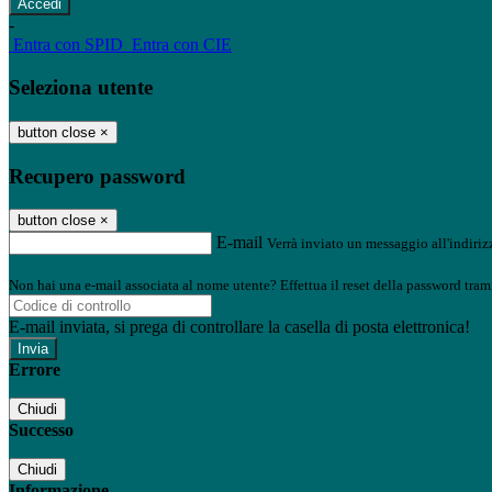
-
Entra con SPID
Entra con CIE
Seleziona utente
button close
×
Recupero password
button close
×
E-mail
Verrà inviato un messaggio all'indirizz
Non hai una e-mail associata al nome utente? Effettua il reset della password tram
E-mail inviata, si prega di controllare la casella di posta elettronica!
Errore
Chiudi
Successo
Chiudi
Informazione