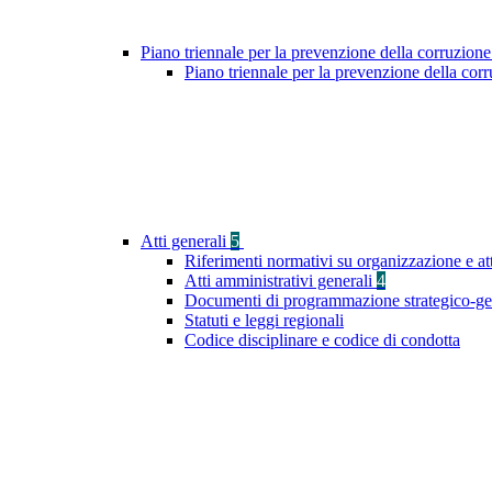
Piano triennale per la prevenzione della corruzione
Piano triennale per la prevenzione della co
Atti generali
5
Riferimenti normativi su organizzazione e at
Atti amministrativi generali
4
Documenti di programmazione strategico-ge
Statuti e leggi regionali
Codice disciplinare e codice di condotta