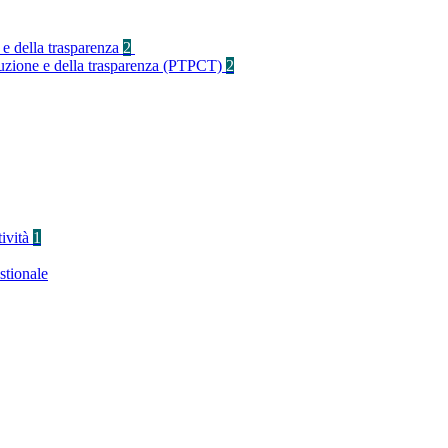
 e della trasparenza
2
rruzione e della trasparenza (PTPCT)
2
tività
1
stionale