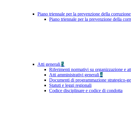
Piano triennale per la prevenzione della corruzione
Piano triennale per la prevenzione della co
Atti generali
5
Riferimenti normativi su organizzazione e at
Atti amministrativi generali
4
Documenti di programmazione strategico-ge
Statuti e leggi regionali
Codice disciplinare e codice di condotta