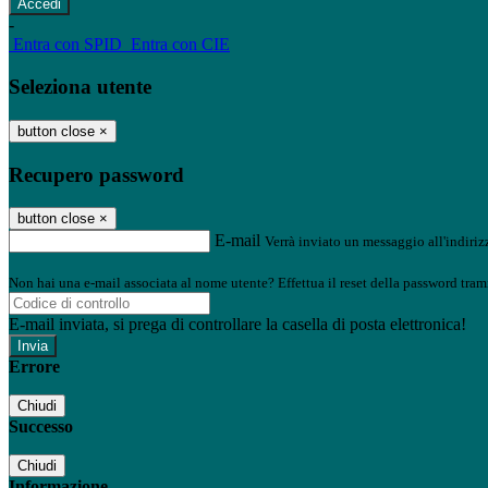
-
Entra con SPID
Entra con CIE
Seleziona utente
button close
×
Recupero password
button close
×
E-mail
Verrà inviato un messaggio all'indirizz
Non hai una e-mail associata al nome utente? Effettua il reset della password tram
E-mail inviata, si prega di controllare la casella di posta elettronica!
Errore
Chiudi
Successo
Chiudi
Informazione