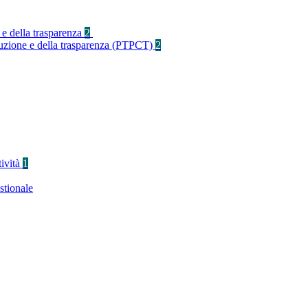
 e della trasparenza
2
rruzione e della trasparenza (PTPCT)
2
tività
1
stionale