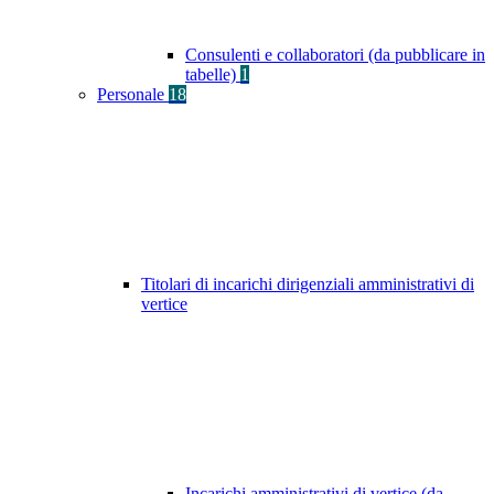
Consulenti e collaboratori (da pubblicare in
tabelle)
1
Personale
18
Titolari di incarichi dirigenziali amministrativi di
vertice
Incarichi amministrativi di vertice (da