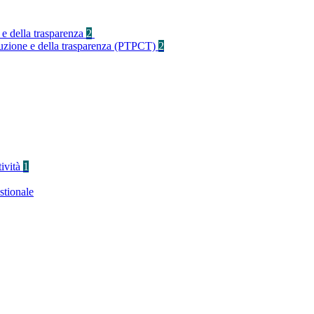
 e della trasparenza
2
rruzione e della trasparenza (PTPCT)
2
tività
1
stionale