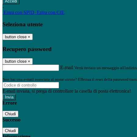
-
Entra con SPID
Entra con CIE
Seleziona utente
button close
×
Recupero password
button close
×
E-mail
Verrà inviato un messaggio all'indirizz
Non hai una e-mail associata al nome utente? Effettua il reset della password tram
E-mail inviata, si prega di controllare la casella di posta elettronica!
Errore
Chiudi
Successo
Chiudi
Informazione