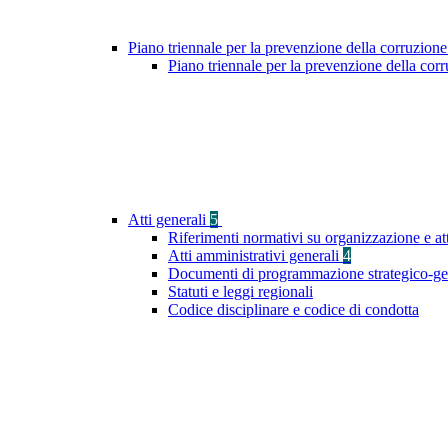
Piano triennale per la prevenzione della corruzione
Piano triennale per la prevenzione della co
Atti generali
5
Riferimenti normativi su organizzazione e at
Atti amministrativi generali
4
Documenti di programmazione strategico-ge
Statuti e leggi regionali
Codice disciplinare e codice di condotta