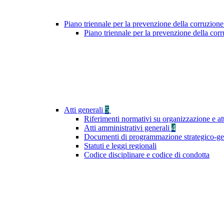
Piano triennale per la prevenzione della corruzione
Piano triennale per la prevenzione della co
Atti generali
5
Riferimenti normativi su organizzazione e at
Atti amministrativi generali
4
Documenti di programmazione strategico-ge
Statuti e leggi regionali
Codice disciplinare e codice di condotta