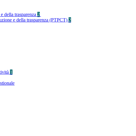
 e della trasparenza
2
rruzione e della trasparenza (PTPCT)
2
tività
1
stionale