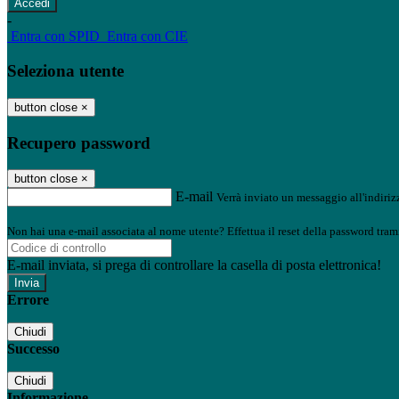
-
Entra con SPID
Entra con CIE
Seleziona utente
button close
×
Recupero password
button close
×
E-mail
Verrà inviato un messaggio all'indirizz
Non hai una e-mail associata al nome utente? Effettua il reset della password tram
E-mail inviata, si prega di controllare la casella di posta elettronica!
Errore
Chiudi
Successo
Chiudi
Informazione