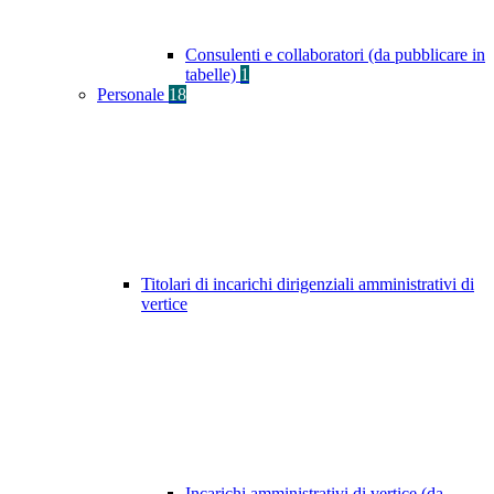
Consulenti e collaboratori (da pubblicare in
tabelle)
1
Personale
18
Titolari di incarichi dirigenziali amministrativi di
vertice
Incarichi amministrativi di vertice (da