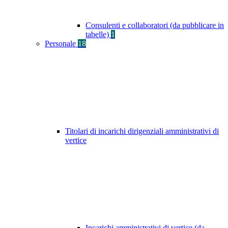
Consulenti e collaboratori (da pubblicare in
tabelle)
1
Personale
18
Titolari di incarichi dirigenziali amministrativi di
vertice
Incarichi amministrativi di vertice (da