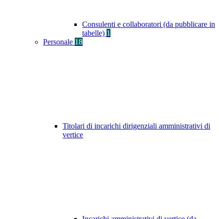
Consulenti e collaboratori (da pubblicare in
tabelle)
1
Personale
18
Titolari di incarichi dirigenziali amministrativi di
vertice
Incarichi amministrativi di vertice (da