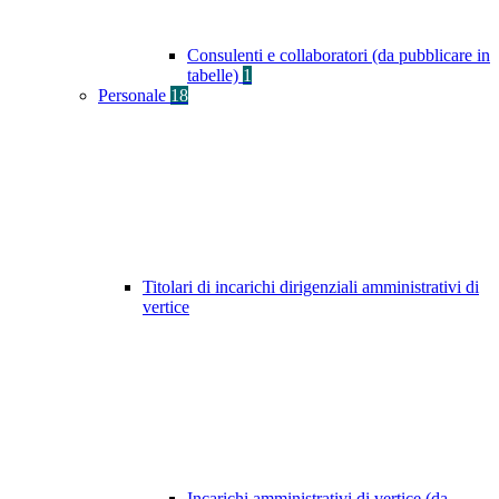
Consulenti e collaboratori (da pubblicare in
tabelle)
1
Personale
18
Titolari di incarichi dirigenziali amministrativi di
vertice
Incarichi amministrativi di vertice (da