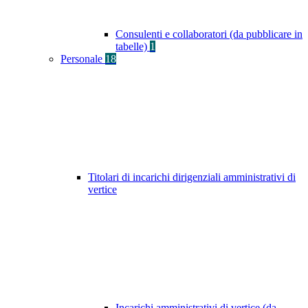
Consulenti e collaboratori (da pubblicare in
tabelle)
1
Personale
18
Titolari di incarichi dirigenziali amministrativi di
vertice
Incarichi amministrativi di vertice (da