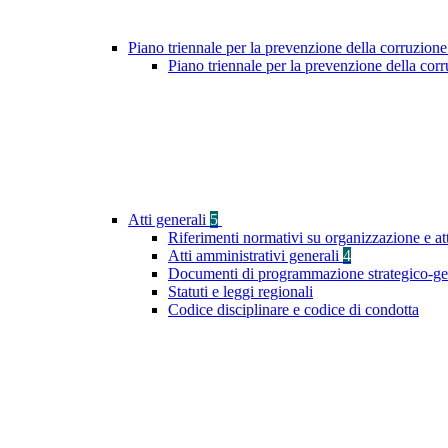
Piano triennale per la prevenzione della corruzione
Piano triennale per la prevenzione della co
Atti generali
5
Riferimenti normativi su organizzazione e at
Atti amministrativi generali
4
Documenti di programmazione strategico-ge
Statuti e leggi regionali
Codice disciplinare e codice di condotta