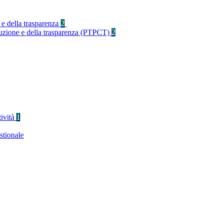
 e della trasparenza
2
rruzione e della trasparenza (PTPCT)
2
tività
1
stionale