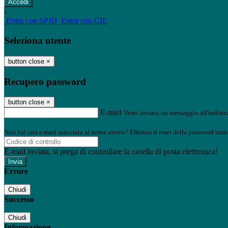
-
Entra con SPID
Entra con CIE
Seleziona utente
button close
×
Recupero password
button close
×
E-mail
Verrà inviato un messaggio all'indirizz
Non hai una e-mail associata al nome utente? Effettua il reset della password tram
E-mail inviata, si prega di controllare la casella di posta elettronica!
Errore
Chiudi
Successo
Chiudi
Informazione