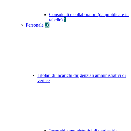
Consulenti e collaboratori (da pubblicare in
tabelle)
1
Personale
18
Titolari di incarichi dirigenziali amministrativi di
vertice
Incarichi amministrativi di vertice (da