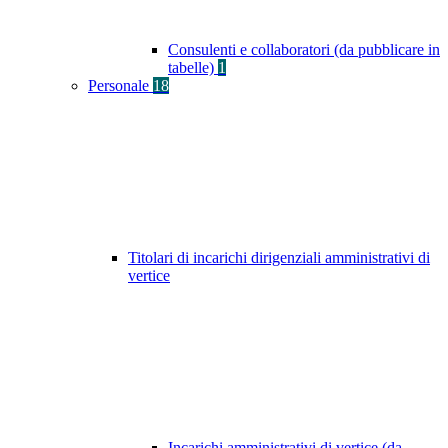
Consulenti e collaboratori (da pubblicare in
tabelle)
1
Personale
18
Titolari di incarichi dirigenziali amministrativi di
vertice
Incarichi amministrativi di vertice (da