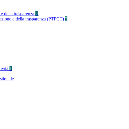
 e della trasparenza
2
rruzione e della trasparenza (PTPCT)
2
tività
1
stionale