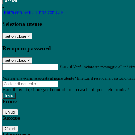
-
Entra con SPID
Entra con CIE
Seleziona utente
button close
×
Recupero password
button close
×
E-mail
Verrà inviato un messaggio all'indirizz
Non hai una e-mail associata al nome utente? Effettua il reset della password tram
E-mail inviata, si prega di controllare la casella di posta elettronica!
Errore
Chiudi
Successo
Chiudi
Informazione