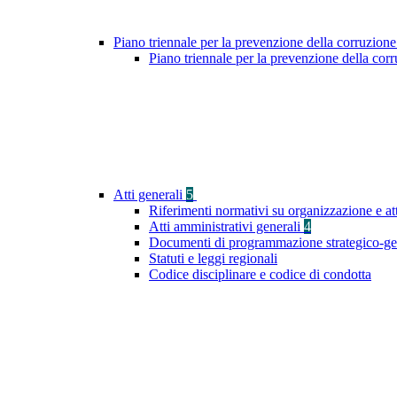
Piano triennale per la prevenzione della corruzione
Piano triennale per la prevenzione della co
Atti generali
5
Riferimenti normativi su organizzazione e at
Atti amministrativi generali
4
Documenti di programmazione strategico-ge
Statuti e leggi regionali
Codice disciplinare e codice di condotta