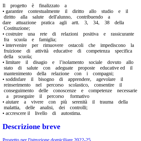
Il progetto è finalizzato a
• garantire contestualmente il diritto allo studio e il
diritto alla salute dell'alunno, contribuendo a
dare attuazione pratica agli artt. 3, 34, 38 della
Costituzione;
• costruire una rete di relazioni positiva e rassicurante
fra scuola e famiglia;
• intervenire per rimuovere ostacoli che impediscono la
fruizione di attività educative di competenza specifica
della scuola;
• limitare il disagio e l’isolamento sociale dovuto allo
stato di salute con adeguate proposte educative ed il
mantenimento della relazione con i compagni;
• soddisfare il bisogno di apprendere, agevolare il
reinserimento nel percorso scolastico, consentire il
conseguimento delle conoscenze e competenze necessarie
a proseguire il percorso formativo
• aiutare a vivere con più serenità il trauma della
malattia, delle analisi, dei controlli;
• accrescere il livello di autostima.
Descrizione breve
Progetto per l'istruzione domiciliare 2022-25