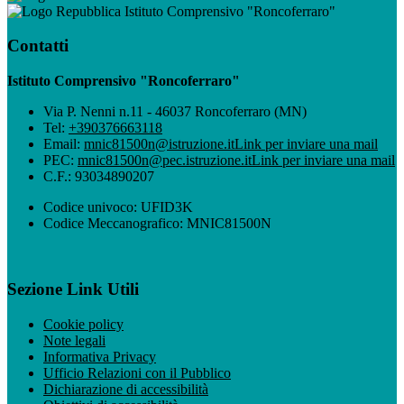
Istituto Comprensivo "Roncoferraro"
Contatti
Istituto Comprensivo "Roncoferraro"
Via P. Nenni n.11 - 46037 Roncoferraro (MN)
Tel:
+390376663118
Email:
mnic81500n@istruzione.it
Link per inviare una mail
PEC:
mnic81500n@pec.istruzione.it
Link per inviare una mail
C.F.: 93034890207
Codice univoco: UFID3K
Codice Meccanografico: MNIC81500N
Sezione Link Utili
Cookie policy
Note legali
Informativa Privacy
Ufficio Relazioni con il Pubblico
Dichiarazione di accessibilità