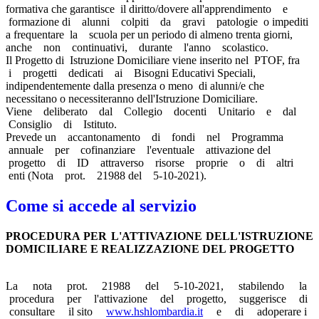
formativa che garantisce il diritto/dovere all'apprendimento e
formazione di alunni colpiti da gravi patologie o impediti
a frequentare la scuola per un periodo di almeno trenta giorni,
anche non continuativi, durante l'anno scolastico.
Il Progetto di Istruzione Domiciliare viene inserito nel PTOF, fra
i progetti dedicati ai Bisogni Educativi Speciali,
indipendentemente dalla presenza o meno di alunni/e che
necessitano o necessiteranno dell'Istruzione Domiciliare.
Viene deliberato dal Collegio docenti Unitario e dal
Consiglio di Istituto.
Prevede un accantonamento di fondi nel Programma
annuale per cofinanziare l'eventuale attivazione del
progetto di ID attraverso risorse proprie o di altri
enti (Nota prot. 21988 del 5-10-2021).
Come si accede al servizio
PROCEDURA PER L'ATTIVAZIONE DELL'ISTRUZIONE
DOMICILIARE E REALIZZAZIONE DEL
PROGETTO
La nota prot. 21988 del 5-10-2021, stabilendo la
procedura per l'attivazione del progetto, suggerisce di
consultare il sito
www.hshlombardia.it
e di adoperare i