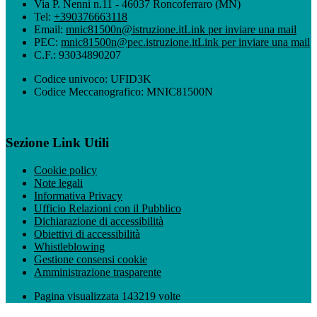
Via P. Nenni n.11 - 46037 Roncoferraro (MN)
Tel:
+390376663118
Email:
mnic81500n@istruzione.it
Link per inviare una mail
PEC:
mnic81500n@pec.istruzione.it
Link per inviare una mail
C.F.: 93034890207
Codice univoco: UFID3K
Codice Meccanografico: MNIC81500N
Sezione Link Utili
Cookie policy
Note legali
Informativa Privacy
Ufficio Relazioni con il Pubblico
Dichiarazione di accessibilità
Obiettivi di accessibilità
Whistleblowing
Gestione consensi cookie
Amministrazione trasparente
Pagina visualizzata
143219
volte