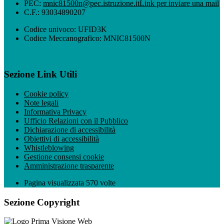
PEC:
mnic81500n@pec.istruzione.it
Link per inviare una mail
C.F.: 93034890207
Codice univoco: UFID3K
Codice Meccanografico: MNIC81500N
Sezione Link Utili
Cookie policy
Note legali
Informativa Privacy
Ufficio Relazioni con il Pubblico
Dichiarazione di accessibilità
Obiettivi di accessibilità
Whistleblowing
Gestione consensi cookie
Amministrazione trasparente
Pagina visualizzata
570
volte
Sezione Copyright