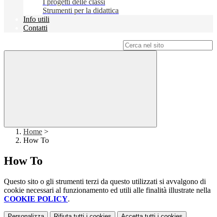
I progetti delle classi
Strumenti per la didattica
Info utili
Contatti
Campo di ricerca per le pagine del sito
Home
>
How To
How To
Questo sito o gli strumenti terzi da questo utilizzati si avvalgono di
cookie necessari al funzionamento ed utili alle finalità illustrate nella
COOKIE POLICY
.
Personalizza
Rifiuta tutti
i cookies
Accetta tutti
i cookies