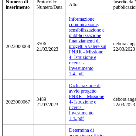
Numero di
Protocollo:
Inserito da 
Atto
inserimento
Numero/Data
pubblicazio
Informazione,
comunicazione,
sensibilizzazione e
pubblicizzazione
finanziamenti di
3506
debora.angel
2023000068
progetti a valere sul
21/03/2023
22/03/2023
PNRR - Missione
4- Istruzione e
ricerca -
Investimento
1.4..pdf
Dichiarazione di
avvio progetto
PNRR – Missione
3489
debora.angel
2023000067
4- Istruzione e
21/03/2023
22/03/2023
ricerca -
Investimento
1.4..pdf
Determina di
assunzione ufficio