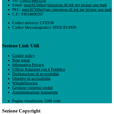
Tel:
+390376663118
Email:
mnic81500n@istruzione.it
Link per inviare una mail
PEC:
mnic81500n@pec.istruzione.it
Link per inviare una mail
C.F.: 93034890207
Codice univoco: UFID3K
Codice Meccanografico: MNIC81500N
Sezione Link Utili
Cookie policy
Note legali
Informativa Privacy
Ufficio Relazioni con il Pubblico
Dichiarazione di accessibilità
Obiettivi di accessibilità
Whistleblowing
Gestione consensi cookie
Amministrazione trasparente
Pagina visualizzata
3288
volte
Sezione Copyright