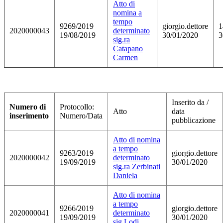
Atto di
nomina a
tempo
9269/2019
giorgio.dettore
1
2020000043
determinato
19/08/2019
30/01/2020
3
sig.ra
Catapano
Carmen
Inserito da /
Numero di
Protocollo:
Atto
data
inserimento
Numero/Data
pubblicazione
Atto di nomina
a tempo
9263/2019
giorgio.dettore
2020000042
determinato
19/09/2019
30/01/2020
sig.ra Zerbinati
Daniela
Atto di nomina
a tempo
9266/2019
giorgio.dettore
2020000041
determinato
19/09/2019
30/01/2020
sig.Lodi