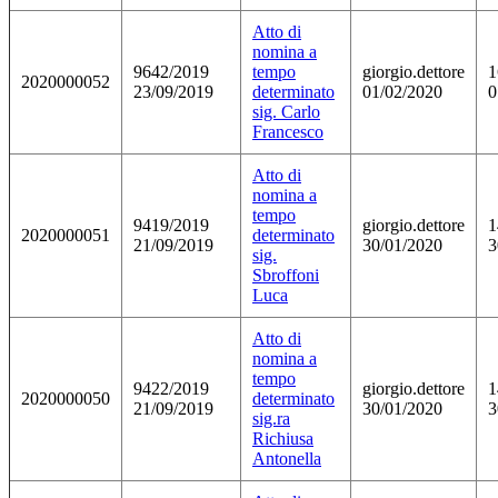
Atto di
nomina a
9642/2019
tempo
giorgio.dettore
1
2020000052
23/09/2019
determinato
01/02/2020
0
sig. Carlo
Francesco
Atto di
nomina a
tempo
9419/2019
giorgio.dettore
1
2020000051
determinato
21/09/2019
30/01/2020
3
sig.
Sbroffoni
Luca
Atto di
nomina a
tempo
9422/2019
giorgio.dettore
1
2020000050
determinato
21/09/2019
30/01/2020
3
sig.ra
Richiusa
Antonella