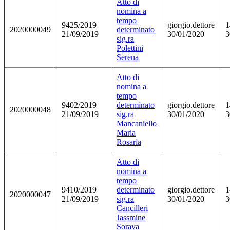
Atto di
nomina a
tempo
9425/2019
giorgio.dettore
1
2020000049
determinato
21/09/2019
30/01/2020
3
sig.ra
Polettini
Serena
Atto di
nomina a
tempo
9402/2019
determinato
giorgio.dettore
1
2020000048
21/09/2019
sig.ra
30/01/2020
3
Mancaniello
Maria
Rosaria
Atto di
nomina a
tempo
9410/2019
determinato
giorgio.dettore
1
2020000047
21/09/2019
sig.ra
30/01/2020
3
Cancilleri
Jassmine
Soraya