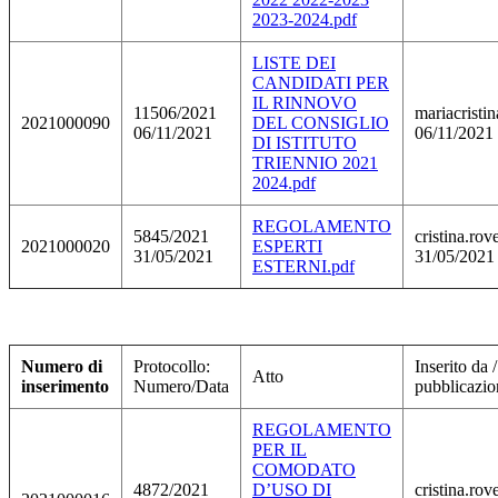
2023-2024.pdf
LISTE DEI
CANDIDATI PER
IL RINNOVO
11506/2021
mariacristi
2021000090
DEL CONSIGLIO
06/11/2021
06/11/2021
DI ISTITUTO
TRIENNIO 2021
2024.pdf
REGOLAMENTO
5845/2021
cristina.rove
2021000020
ESPERTI
31/05/2021
31/05/2021
ESTERNI.pdf
Numero di
Protocollo:
Inserito da 
Atto
inserimento
Numero/Data
pubblicazio
REGOLAMENTO
PER IL
COMODATO
4872/2021
D’USO DI
cristina.rove