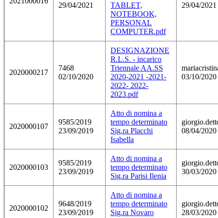
2021000016
29/04/2021
TABLET,
29/04/2021
NOTEBOOK,
PERSONAL
COMPUTER.pdf
DESIGNAZIONE
R.L.S. - incarico
7468
Triennale AA.SS
mariacristi
2020000217
02/10/2020
2020-2021 -2021-
03/10/2020
2022- 2022-
2023.pdf
Atto di nomina a
9585/2019
tempo determinato
giorgio.dett
2020000107
23/09/2019
Sig.ra Placchi
08/04/2020
Isabella
Atto di nomina a
9585/2019
giorgio.dett
2020000103
tempo determinato
23/09/2019
30/03/2020
Sig.ra Parisi Ilenia
Atto di nomina a
9648/2019
tempo determinato
giorgio.dett
2020000102
23/09/2019
Sig.ra Novaro
28/03/2020