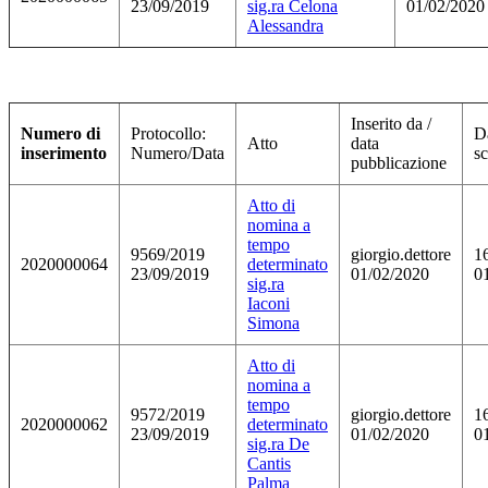
23/09/2019
sig.ra Celona
01/02/2020
Alessandra
Inserito da /
Numero di
Protocollo:
D
Atto
data
inserimento
Numero/Data
s
pubblicazione
Atto di
nomina a
tempo
9569/2019
giorgio.dettore
1
2020000064
determinato
23/09/2019
01/02/2020
0
sig.ra
Iaconi
Simona
Atto di
nomina a
tempo
9572/2019
giorgio.dettore
1
2020000062
determinato
23/09/2019
01/02/2020
0
sig.ra De
Cantis
Palma