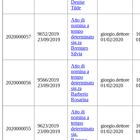
Denise
Tilde
Atto di
nomina a
tempo
9652/2019
giorgio.dettore
1
2020000057
determinato
23/09/2019
01/02/2020
0
sig.ra
Brentaro
Silvia
Atto di
nomina a
tempo
9566/2019
giorgio.dettore
1
2020000056
determinato
23/09/2019
01/02/2020
0
sig.ra
Barberio
Rosarina
Atto di
nomina a
tempo
9623/2019
giorgio.dettore
1
2020000055
determinato
23/09/2019
01/02/2020
0
sig.
Baracca