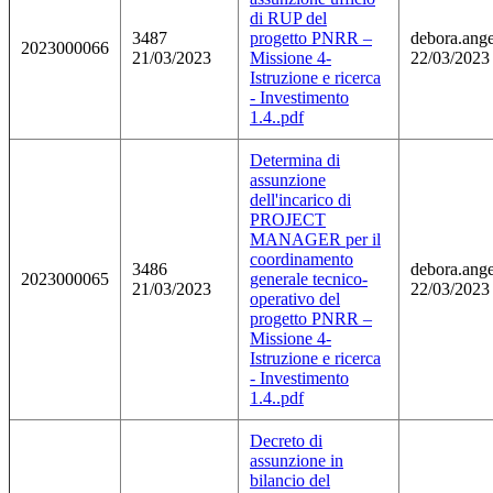
di RUP del
3487
progetto PNRR –
debora.angel
2023000066
21/03/2023
Missione 4-
22/03/2023
Istruzione e ricerca
- Investimento
1.4..pdf
Determina di
assunzione
dell'incarico di
PROJECT
MANAGER per il
coordinamento
3486
debora.angel
2023000065
generale tecnico-
21/03/2023
22/03/2023
operativo del
progetto PNRR –
Missione 4-
Istruzione e ricerca
- Investimento
1.4..pdf
Decreto di
assunzione in
bilancio del