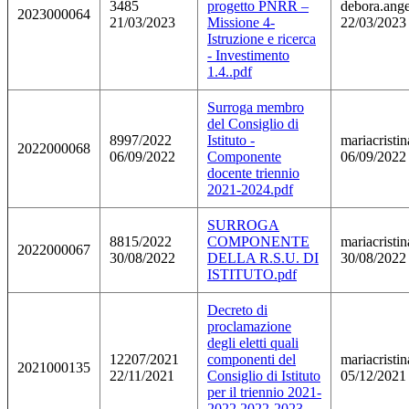
3485
progetto PNRR –
debora.angel
2023000064
21/03/2023
Missione 4-
22/03/2023
Istruzione e ricerca
- Investimento
1.4..pdf
Surroga membro
del Consiglio di
8997/2022
Istituto -
mariacristi
2022000068
06/09/2022
Componente
06/09/2022
docente triennio
2021-2024.pdf
SURROGA
8815/2022
COMPONENTE
mariacristi
2022000067
30/08/2022
DELLA R.S.U. DI
30/08/2022
ISTITUTO.pdf
Decreto di
proclamazione
degli eletti quali
12207/2021
componenti del
mariacristi
2021000135
22/11/2021
Consiglio di Istituto
05/12/2021
per il triennio 2021-
2022 2022-2023