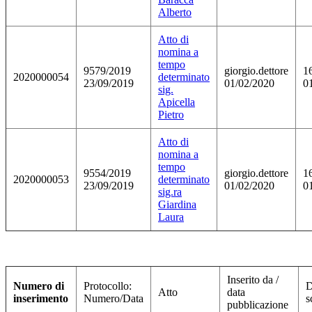
Alberto
Atto di
nomina a
tempo
9579/2019
giorgio.dettore
1
2020000054
determinato
23/09/2019
01/02/2020
0
sig.
Apicella
Pietro
Atto di
nomina a
tempo
9554/2019
giorgio.dettore
1
2020000053
determinato
23/09/2019
01/02/2020
0
sig.ra
Giardina
Laura
Inserito da /
Numero di
Protocollo:
D
Atto
data
inserimento
Numero/Data
s
pubblicazione