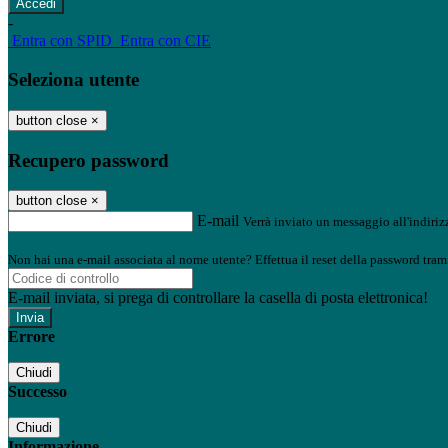
-
Entra con SPID
Entra con CIE
Seleziona utente
button close
×
Recupero password
button close
×
E-mail
Verrà inviato un messaggio all'indirizz
Non hai una e-mail associata al nome utente? Effettua il reset della password tram
E-mail inviata, si prega di controllare la casella di posta elettronica!
Errore
Chiudi
Successo
Chiudi
Informazione