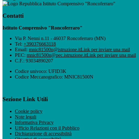
Istituto Comprensivo "Roncoferraro"
Contatti
Istituto Comprensivo "Roncoferraro"
Via P. Nenni n.11 - 46037 Roncoferraro (MN)
Tel:
+390376663118
Email:
mnic81500n@istruzione.it
Link per inviare una mail
PEC:
mnic81500n@pec.istruzione.it
Link per inviare una mail
C.F.: 93034890207
Codice univoco: UFID3K
Codice Meccanografico: MNIC81500N
Sezione Link Utili
Cookie policy
Note legali
Informativa Privacy
Ufficio Relazioni con il Pubblico
Dichiarazione di accessibilità