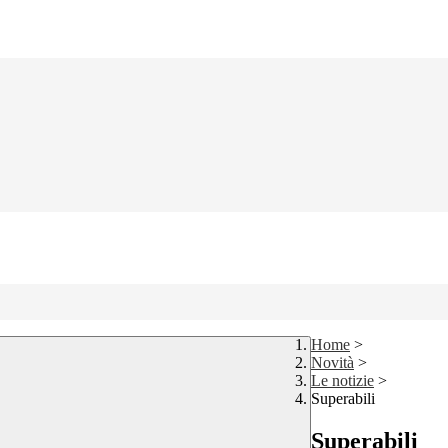
Home
>
Novità
>
Le notizie
>
Superabili
Superabili