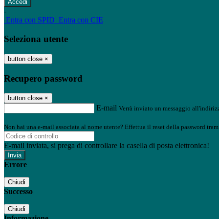
-
Entra con SPID
Entra con CIE
Seleziona utente
button close
×
Recupero password
button close
×
E-mail
Verrà inviato un messaggio all'indirizz
Non hai una e-mail associata al nome utente? Effettua il reset della password tram
E-mail inviata, si prega di controllare la casella di posta elettronica!
Errore
Chiudi
Successo
Chiudi
Informazione