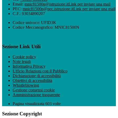
Email:
mnic81500n@istruzione.it
Link per inviare una mail
PEC:
mnic81500n@pec.istruzione.it
Link per inviare una mail
C.F.: 93034890207
Codice univoco: UFID3K
Codice Meccanografico: MNIC81500N
Sezione Link Utili
Cookie policy
Note legali
Informativa Privacy
Ufficio Relazioni con il Pubblico
Dichiarazione di accessibilità
Obiettivi di accessibilità
Whistleblowing
Gestione consensi cookie
Amministrazione trasparente
Pagina visualizzata
603
volte
Sezione Copyright