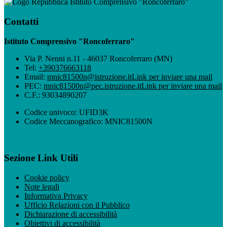
Istituto Comprensivo "Roncoferraro"
Contatti
Istituto Comprensivo "Roncoferraro"
Via P. Nenni n.11 - 46037 Roncoferraro (MN)
Tel:
+390376663118
Email:
mnic81500n@istruzione.it
Link per inviare una mail
PEC:
mnic81500n@pec.istruzione.it
Link per inviare una mail
C.F.: 93034890207
Codice univoco: UFID3K
Codice Meccanografico: MNIC81500N
Sezione Link Utili
Cookie policy
Note legali
Informativa Privacy
Ufficio Relazioni con il Pubblico
Dichiarazione di accessibilità
Obiettivi di accessibilità