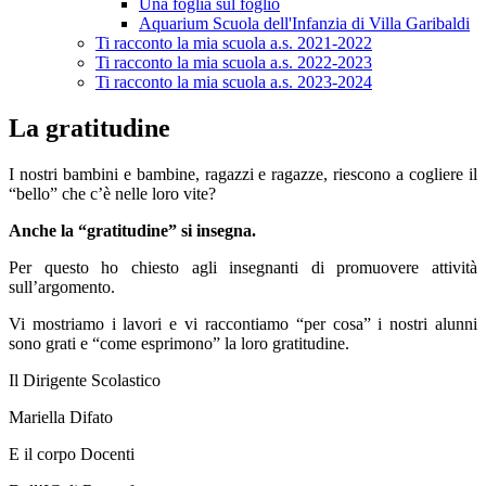
Una foglia sul foglio
Aquarium Scuola dell'Infanzia di Villa Garibaldi
Ti racconto la mia scuola a.s. 2021-2022
Ti racconto la mia scuola a.s. 2022-2023
Ti racconto la mia scuola a.s. 2023-2024
La gratitudine
I nostri bambini e bambine, ragazzi e ragazze, riescono a cogliere il
“bello” che c’è nelle loro vite?
Anche la “gratitudine” si insegna.
Per questo ho chiesto agli insegnanti di promuovere attività
sull’argomento.
Vi mostriamo i lavori e vi raccontiamo “per cosa” i nostri alunni
sono grati e “come esprimono” la loro gratitudine.
Il Dirigente Scolastico
Mariella Difato
E il corpo Docenti