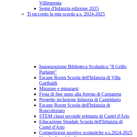
Villimpenta
Segni d'Infanzia edizione 2025
Ti racconto la mia scuola a.s. 2024-2025
Inaugurazione Biblioteca Scolastica "Il Grillo
Parlante"
Escape Room Scuola dell'Infanzia di Villa
Garibaldi
Misurare e misurarsi
Festa di fine anno alla foresta di Carpaneta
Progetto inclusione Infanzia di Casteldario
Escape Room Scuola dell'Infanzia di
Roncoferraro
STEM classi seconde primaria di Castel d'Ario
Educazione Stradale Scuola dell'Infanzia di
Castel d'Ario
Competizioni sportive scolastiche a.s.2024-2025