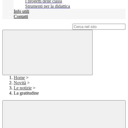
I progetti delle classi
Strumenti per la didattica
Info utili
Contatti
Campo di ricerca per le pagine del sito
Home
>
Novità
>
Le notizie
>
La gratitudine