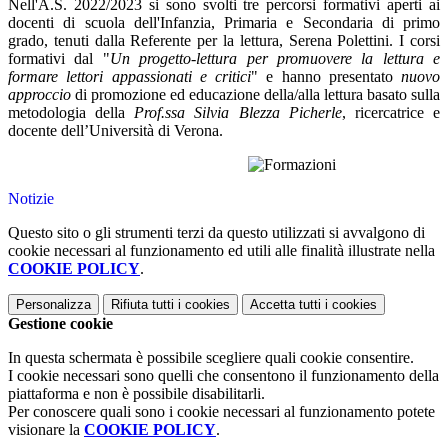
Nell'A.S. 2022/2023 si sono svolti tre percorsi formativi aperti ai
docenti di scuola dell'Infanzia, Primaria e Secondaria di primo
grado, tenuti dalla Referente per la lettura, Serena Polettini. I corsi
formativi dal "
Un progetto-lettura per promuovere la lettura e
formare lettori appassionati e critici
" e hanno presentato
nuovo
approccio
di promozione ed educazione della/alla lettura basato sulla
metodologia della
Prof.ssa Silvia Blezza Picherle
, ricercatrice e
docente dell’Università di Verona.
Notizie
Questo sito o gli strumenti terzi da questo utilizzati si avvalgono di
cookie necessari al funzionamento ed utili alle finalità illustrate nella
COOKIE POLICY
.
Personalizza
Rifiuta tutti
i cookies
Accetta tutti
i cookies
Gestione cookie
In questa schermata è possibile scegliere quali cookie consentire.
I cookie necessari sono quelli che consentono il funzionamento della
piattaforma e non è possibile disabilitarli.
Per conoscere quali sono i cookie necessari al funzionamento potete
visionare la
COOKIE POLICY
.