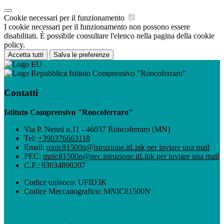
Cookie necessari per il funzionamento
I cookie necessari per il funzionamento non possono essere
disabilitati. È possibile consultare l'elenco nella pagina della cookie
policy.
Accetta tutti
Salva le preferenze
Istituto Comprensivo "Roncoferraro"
Contatti
Istituto Comprensivo "Roncoferraro"
Via P. Nenni n.11 - 46037 Roncoferraro (MN)
Tel:
+390376663118
Email:
mnic81500n@istruzione.it
Link per inviare una mail
PEC:
mnic81500n@pec.istruzione.it
Link per inviare una mail
C.F.: 93034890207
Codice univoco: UFID3K
Codice Meccanografico: MNIC81500N