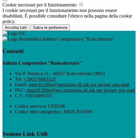
Cookie necessari per il funzionamento
I cookie necessari per il funzionamento non possono essere
disabilitati. È possibile consultare l'elenco nella pagina della cookie
policy.
Accetta tutti
Salva le preferenze
Istituto Comprensivo "Roncoferraro"
Contatti
Istituto Comprensivo "Roncoferraro"
Via P. Nenni n.11 - 46037 Roncoferraro (MN)
Tel:
+390376663118
Email:
mnic81500n@istruzione.it
Link per inviare una mail
PEC:
mnic81500n@pec.istruzione.it
Link per inviare una mail
C.F.: 93034890207
Codice univoco: UFID3K
Codice Meccanografico: MNIC81500N
Sezione Link Utili