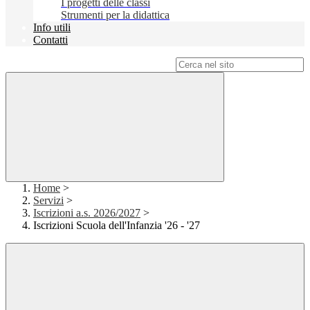
I progetti delle classi
Strumenti per la didattica
Info utili
Contatti
Campo di ricerca per le pagine del sito
Home
>
Servizi
>
Iscrizioni a.s. 2026/2027
>
Iscrizioni Scuola dell'Infanzia '26 - '27