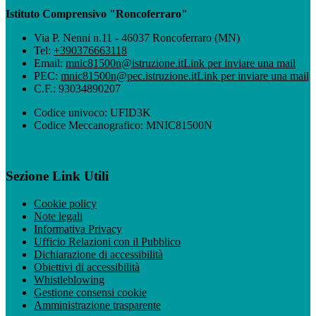
Istituto Comprensivo "Roncoferraro"
Via P. Nenni n.11 - 46037 Roncoferraro (MN)
Tel:
+390376663118
Email:
mnic81500n@istruzione.it
Link per inviare una mail
PEC:
mnic81500n@pec.istruzione.it
Link per inviare una mail
C.F.: 93034890207
Codice univoco: UFID3K
Codice Meccanografico: MNIC81500N
Sezione Link Utili
Cookie policy
Note legali
Informativa Privacy
Ufficio Relazioni con il Pubblico
Dichiarazione di accessibilità
Obiettivi di accessibilità
Whistleblowing
Gestione consensi cookie
Amministrazione trasparente