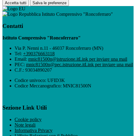
Accetta tutti
Salva le preferenze
Istituto Comprensivo "Roncoferraro"
Contatti
Istituto Comprensivo "Roncoferraro"
Via P. Nenni n.11 - 46037 Roncoferraro (MN)
Tel:
+390376663118
Email:
mnic81500n@istruzione.it
Link per inviare una mail
PEC:
mnic81500n@pec.istruzione.it
Link per inviare una mail
C.F.: 93034890207
Codice univoco: UFID3K
Codice Meccanografico: MNIC81500N
Sezione Link Utili
Cookie policy
Note legali
Informativa Privacy
Ufficio Relazioni con il Pubblico