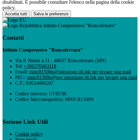
disabilitati. È possibile consultare l'elenco nella pagina della cookie
policy.
Accetta tutti
Salva le preferenze
Istituto Comprensivo "Roncoferraro"
Contatti
Istituto Comprensivo "Roncoferraro"
Via P. Nenni n.11 - 46037 Roncoferraro (MN)
Tel:
+390376663118
Email:
mnic81500n@istruzione.it
Link per inviare una mail
PEC:
mnic81500n@pec.istruzione.it
Link per inviare una mail
C.F.: 93034890207
Codice univoco: UFID3K
Codice Meccanografico: MNIC81500N
Sezione Link Utili
Cookie policy
Note legali