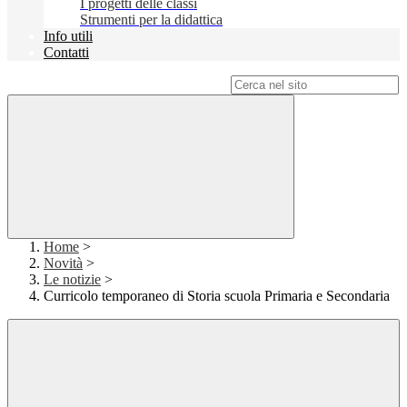
I progetti delle classi
Strumenti per la didattica
Info utili
Contatti
Campo di ricerca per le pagine del sito
Home
>
Novità
>
Le notizie
>
Curricolo temporaneo di Storia scuola Primaria e Secondaria