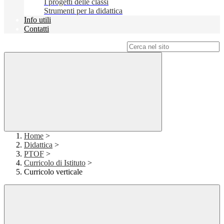
I progetti delle classi
Strumenti per la didattica
Info utili
Contatti
Campo di ricerca per le pagine del sito
Home
>
Didattica
>
PTOF
>
Curricolo di Istituto
>
Curricolo verticale