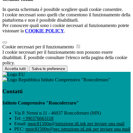
In questa schermata è possibile scegliere quali cookie consentire.
I cookie necessari sono quelli che consentono il funzionamento della
piattaforma e non è possibile disabilitarli.
Per conoscere quali sono i cookie necessari al funzionamento potete
visionare la
COOKIE POLICY
.
Cookie necessari per il funzionamento
I cookie necessari per il funzionamento non possono essere
disabilitati. È possibile consultare l'elenco nella pagina della cookie
policy.
Accetta tutti
Salva le preferenze
Istituto Comprensivo "Roncoferraro"
Contatti
Istituto Comprensivo "Roncoferraro"
Via P. Nenni n.11 - 46037 Roncoferraro (MN)
Tel:
+390376663118
Email:
mnic81500n@istruzione.it
Link per inviare una mail
PEC:
mnic81500n@pec.istruzione.it
Link per inviare una mail