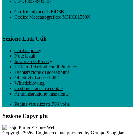
C.F.: 93034890207
Codice univoco: UFID3K
Codice Meccanografico: MNIC81500N
Sezione Link Utili
Cookie policy
Note legali
Informativa Privacy
Ufficio Relazioni con il Pubblico
Dichiarazione di accessibilità
Obiettivi di accessibilità
Whistleblowing
Gestione consensi cookie
Amministrazione trasparente
Pagina visualizzata
706
volte
Sezione Copyright
Copyright 2026 | Engineered and powered by Gruppo Spaggiari