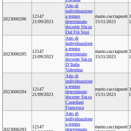
Atto di
individuazione
12147
a tempo
mario.cacciapuoti
3
2023000296
21/09/2023
determinato
15/11/2023
1
docente Sig.ra
Dal Frà Sissi
Atto di
individuazione
a tempo
12147
mario.cacciapuoti
3
2023000295
determinato
21/09/2023
15/11/2023
1
docente Sig.ra
D’Italia
Valentina
Atto di
individuazione
a tempo
12147
mario.cacciapuoti
3
2023000294
determinato
21/09/2023
15/11/2023
1
docente Sig.ra
Castellani
Francesca
Atto di
individuazione
a tempo
12147
mario.cacciapuoti
3
2023000293
determinato