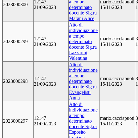
12147
a tempo
mario.cacciapuoti
3
2023000300
21/09/2023
determinato
15/11/2023
1
docente Sig.ra
Marani Alice
Atto di
individuazione
a tempo
12147
mario.cacciapuoti
3
2023000299
determinato
21/09/2023
15/11/2023
1
docente Sig.ra
Lazzarini
Valentina
Atto di
individuazione
a tempo
12147
mario.cacciapuoti
3
2023000298
determinato
21/09/2023
15/11/2023
1
docente Sig.ra
Evangelisti
Anna
Atto di
individuazione
a tempo
12147
mario.cacciapuoti
3
2023000297
determinato
21/09/2023
15/11/2023
1
docente Sig.ra
Esposito
Luciana