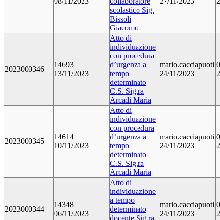
08/11/2023
collaboratore
27/11/2023
2
scolastico Sig.
Bissoli
Giacomo
Atto di
individuazione
con procedura
14693
d’urgenza a
mario.cacciapuoti
0
2023000346
13/11/2023
tempo
24/11/2023
2
determinato
C.S. Sig.ra
Arcadi Maria
Atto di
individuazione
con procedura
14614
d’urgenza a
mario.cacciapuoti
0
2023000345
10/11/2023
tempo
24/11/2023
2
determinato
C.S. Sig.ra
Arcadi Maria
Atto di
individuazione
a tempo
14348
mario.cacciapuoti
0
2023000344
determinato
06/11/2023
24/11/2023
2
docente Sig.ra