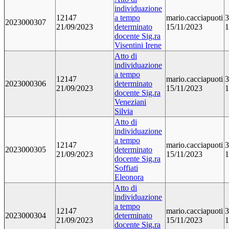
individuazione
12147
a tempo
mario.cacciapuoti
3
2023000307
21/09/2023
determinato
15/11/2023
1
docente Sig.ra
Visentini Irene
Atto di
individuazione
a tempo
12147
mario.cacciapuoti
3
2023000306
determinato
21/09/2023
15/11/2023
1
docente Sig.ra
Veneziani
Silvia
Atto di
individuazione
a tempo
12147
mario.cacciapuoti
3
2023000305
determinato
21/09/2023
15/11/2023
1
docente Sig.ra
Soffiati
Eleonora
Atto di
individuazione
a tempo
12147
mario.cacciapuoti
3
2023000304
determinato
21/09/2023
15/11/2023
1
docente Sig.ra