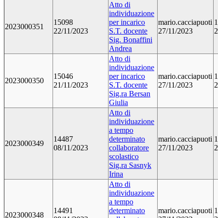
Atto di
individuazione
15098
per incarico
mario.cacciapuoti
1
2023000351
22/11/2023
S.T. docente
27/11/2023
2
Sig. Bonaffini
Andrea
Atto di
individuazione
15046
per incarico
mario.cacciapuoti
1
2023000350
21/11/2023
S.T. docente
27/11/2023
2
Sig.ra Bersan
Giulia
Atto di
individuazione
a tempo
14487
determinato
mario.cacciapuoti
1
2023000349
08/11/2023
collaboratore
27/11/2023
2
scolastico
Sig.ra Sasnyk
Irina
Atto di
individuazione
a tempo
14491
determinato
mario.cacciapuoti
1
2023000348