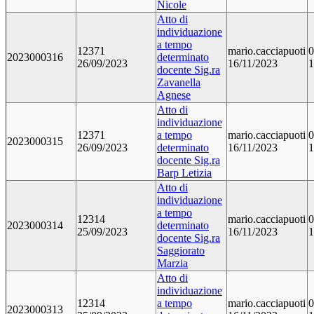
Nicole
Atto di
individuazione
a tempo
12371
mario.cacciapuoti
0
2023000316
determinato
26/09/2023
16/11/2023
1
docente Sig.ra
Zavanella
Agnese
Atto di
individuazione
12371
a tempo
mario.cacciapuoti
0
2023000315
26/09/2023
determinato
16/11/2023
1
docente Sig.ra
Barp Letizia
Atto di
individuazione
a tempo
12314
mario.cacciapuoti
0
2023000314
determinato
25/09/2023
16/11/2023
1
docente Sig.ra
Saggiorato
Marzia
Atto di
individuazione
12314
a tempo
mario.cacciapuoti
0
2023000313