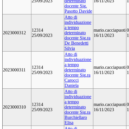
25/09/2023
determinato
16/11/2023
1
docente Sig.
Pasotto Davide
Atto di
individuazione
a tempo
12314
mario.cacciapuoti
0
2023000312
determinato
25/09/2023
16/11/2023
1
docente Sig.ra
De Benedetti
Silvia
Atto di
individuazione
a tempo
12314
mario.cacciapuoti
0
2023000311
determinato
25/09/2023
16/11/2023
1
docente Sig.ra
Carocci
Daniela
Atto di
individuazione
a tempo
12314
mario.cacciapuoti
0
2023000310
determinato
25/09/2023
16/11/2023
1
docente Sig.ra
Burchiellaro
Elisa
Atto di