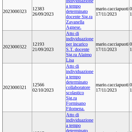
individuazione
a tempo
12383
mario.cacciapuoti
0
2023000323
determinato
26/09/2023
17/11/2023
1
docente Sig.ra
Zavanella
Agnese.
Atto di
individuazione
12193
per incarico
mario.cacciapuoti
0
2023000322
21/09/2023
S.T. docente
17/11/2023
1
Sig.ra Alaimo
Lisa
Atto di
individuazione
a tempo
determinato
12566
mario.cacciapuoti
0
2023000321
collaboratore
02/10/2023
17/11/2023
1
scolastico
Sig.ra
Formisano
Filomena.
Atto di
individuazione
a tempo
determinato