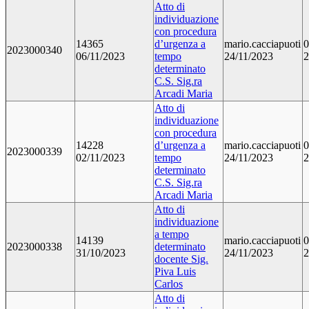
Atto di
individuazione
con procedura
14365
d’urgenza a
mario.cacciapuoti
0
2023000340
06/11/2023
tempo
24/11/2023
2
determinato
C.S. Sig.ra
Arcadi Maria
Atto di
individuazione
con procedura
14228
d’urgenza a
mario.cacciapuoti
0
2023000339
02/11/2023
tempo
24/11/2023
2
determinato
C.S. Sig.ra
Arcadi Maria
Atto di
individuazione
a tempo
14139
mario.cacciapuoti
0
2023000338
determinato
31/10/2023
24/11/2023
2
docente Sig.
Piva Luis
Carlos
Atto di