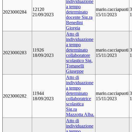
individuazione
a tempo
12120
mario.cacciapuoti
3
2023000284
determinato
21/09/2023
15/11/2023
1
docente Sig.ra
Benedini
Giorgia
Atto di
individuazione
a tempo
11926
determinato
mario.cacciapuoti
3
2023000283
18/09/2023
collaboratore
15/11/2023
1
scolastico Sig.
Tomaselli
Giuseppe
Atto di
individuazione
a tempo
11944
determinato
mario.cacciapuoti
3
2023000282
18/09/2023
collaboratrice
15/11/2023
1
scolastica
Sig.ra
Mazzotta Alba.
Atto di
individuazione
a tempo