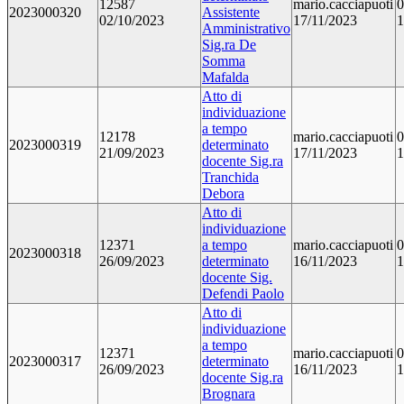
12587
mario.cacciapuoti
0
2023000320
Assistente
02/10/2023
17/11/2023
1
Amministrativo
Sig.ra De
Somma
Mafalda
Atto di
individuazione
a tempo
12178
mario.cacciapuoti
0
2023000319
determinato
21/09/2023
17/11/2023
1
docente Sig.ra
Tranchida
Debora
Atto di
individuazione
12371
a tempo
mario.cacciapuoti
0
2023000318
26/09/2023
determinato
16/11/2023
1
docente Sig.
Defendi Paolo
Atto di
individuazione
a tempo
12371
mario.cacciapuoti
0
2023000317
determinato
26/09/2023
16/11/2023
1
docente Sig.ra
Brognara