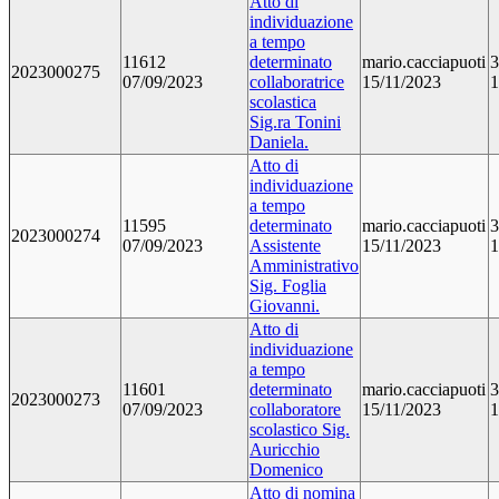
Atto di
individuazione
a tempo
11612
determinato
mario.cacciapuoti
3
2023000275
07/09/2023
collaboratrice
15/11/2023
1
scolastica
Sig.ra Tonini
Daniela.
Atto di
individuazione
a tempo
11595
determinato
mario.cacciapuoti
3
2023000274
07/09/2023
Assistente
15/11/2023
1
Amministrativo
Sig. Foglia
Giovanni.
Atto di
individuazione
a tempo
11601
determinato
mario.cacciapuoti
3
2023000273
07/09/2023
collaboratore
15/11/2023
1
scolastico Sig.
Auricchio
Domenico
Atto di nomina