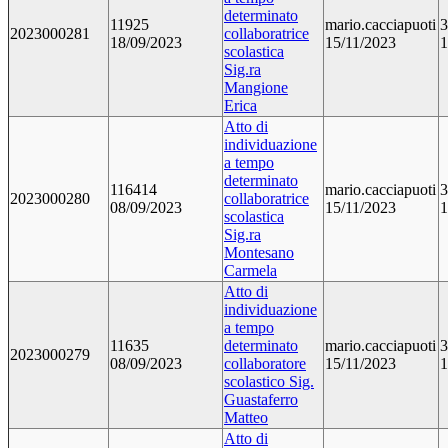
determinato
11925
mario.cacciapuoti
3
2023000281
collaboratrice
18/09/2023
15/11/2023
1
scolastica
Sig.ra
Mangione
Erica
Atto di
individuazione
a tempo
determinato
116414
mario.cacciapuoti
3
2023000280
collaboratrice
08/09/2023
15/11/2023
1
scolastica
Sig.ra
Montesano
Carmela
Atto di
individuazione
a tempo
11635
determinato
mario.cacciapuoti
3
2023000279
08/09/2023
collaboratore
15/11/2023
1
scolastico Sig.
Guastaferro
Matteo
Atto di