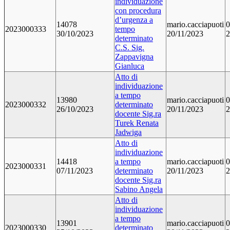
individuazione
con procedura
d’urgenza a
14078
mario.cacciapuoti
0
2023000333
tempo
30/10/2023
20/11/2023
2
determinato
C.S. Sig.
Zappavigna
Gianluca
Atto di
individuazione
a tempo
13980
mario.cacciapuoti
0
2023000332
determinato
26/10/2023
20/11/2023
2
docente Sig.ra
Turek Renata
Jadwiga
Atto di
individuazione
14418
a tempo
mario.cacciapuoti
0
2023000331
07/11/2023
determinato
20/11/2023
2
docente Sig.ra
Sabino Angela
Atto di
individuazione
a tempo
13901
mario.cacciapuoti
0
2023000330
determinato