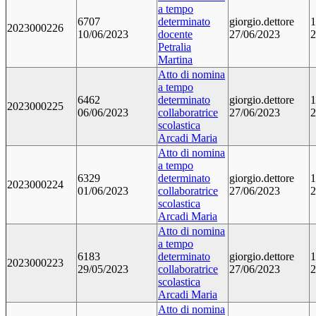
a tempo
6707
determinato
giorgio.dettore
1
2023000226
10/06/2023
docente
27/06/2023
2
Petralia
Martina
Atto di nomina
a tempo
6462
determinato
giorgio.dettore
1
2023000225
06/06/2023
collaboratrice
27/06/2023
2
scolastica
Arcadi Maria
Atto di nomina
a tempo
6329
determinato
giorgio.dettore
1
2023000224
01/06/2023
collaboratrice
27/06/2023
2
scolastica
Arcadi Maria
Atto di nomina
a tempo
6183
determinato
giorgio.dettore
1
2023000223
29/05/2023
collaboratrice
27/06/2023
2
scolastica
Arcadi Maria
Atto di nomina