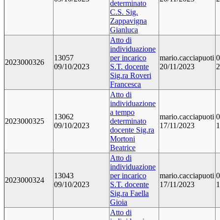
determinato
C.S. Sig.
Zappavigna
Gianluca
Atto di
individuazione
13057
per incarico
mario.cacciapuoti
0
2023000326
09/10/2023
S.T. docente
20/11/2023
2
Sig.ra Roveri
Francesca
Atto di
individuazione
a tempo
13062
mario.cacciapuoti
0
2023000325
determinato
09/10/2023
17/11/2023
1
docente Sig.ra
Mortoni
Beatrice
Atto di
individuazione
13043
per incarico
mario.cacciapuoti
0
2023000324
09/10/2023
S.T. docente
17/11/2023
1
Sig.ra Faella
Gioia
Atto di