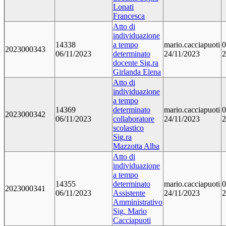
Lonati
Francesca
Atto di
individuazione
14338
a tempo
mario.cacciapuoti
0
2023000343
06/11/2023
determinato
24/11/2023
2
docente Sig.ra
Girlanda Elena
Atto di
individuazione
a tempo
14369
determinato
mario.cacciapuoti
0
2023000342
06/11/2023
collaboratore
24/11/2023
2
scolastico
Sig.ra
Mazzotta Alba
Atto di
individuazione
a tempo
14355
determinato
mario.cacciapuoti
0
2023000341
06/11/2023
Assistente
24/11/2023
2
Amministrativo
Sig. Mario
Cacciapuoti