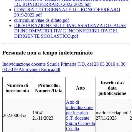
I.C. RONCOFERRARO 2022-2025.pdf
CONTRATTO TRIENNALE I.C. RONCOFERRARO
2019-2022.pdf
curriculum vitae ds-difato.pdf
DICHIARAZIONE SULL’INSUSSISTENZA DI CAUSE
DI INCOMPATIBILITA’ E INCONFERIBILITA DEL
DIRIGENTE SCOLASTICO.pdf
Personale non a tempo indeterminato
Individuazione docente Scuola Primaria T.D. dal 28 03 2019 al 30
03 2019 Aldrovandi Enrica.pdf
Inserito da /
Numero di
Protocollo:
Atto
data
inserimento
Numero/Data
pubblicazione
Atto di
individuazione
15041
per incarico
mario.cacciapuoti
1
2023000352
21/11/2023
S.T. docente
27/11/2023
2
Sig.ra Cicorella
Cecilia