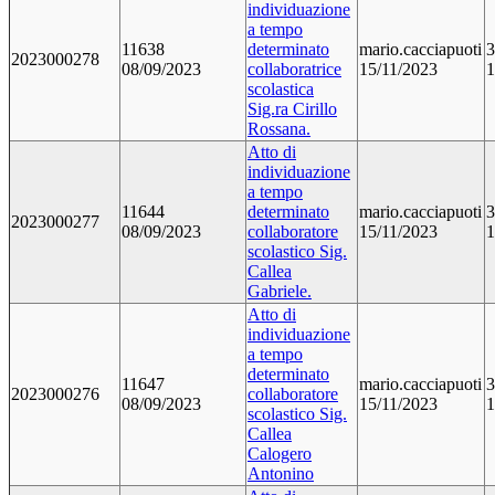
individuazione
a tempo
11638
determinato
mario.cacciapuoti
3
2023000278
08/09/2023
collaboratrice
15/11/2023
1
scolastica
Sig.ra Cirillo
Rossana.
Atto di
individuazione
a tempo
11644
determinato
mario.cacciapuoti
3
2023000277
08/09/2023
collaboratore
15/11/2023
1
scolastico Sig.
Callea
Gabriele.
Atto di
individuazione
a tempo
determinato
11647
mario.cacciapuoti
3
2023000276
collaboratore
08/09/2023
15/11/2023
1
scolastico Sig.
Callea
Calogero
Antonino