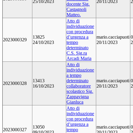
25/10/2023
20/11/2023
2
docente Sig.
Castagnoli
Matteo.
Atto di
individuazione
con procedura
13825
d’urgenza a
mario.cacciapuoti
0
2023000329
24/10/2023
tempo
20/11/2023
2
determinato
C.S. Sig.ra
Arcadi Maria
Atto di
individuazione
a tempo
13413
determinato
mario.cacciapuoti
0
2023000328
16/10/2023
collaboratore
20/11/2023
2
scolastico Sig.
Zappavigna
Gianluca
Atto di
individuazione
con procedura
d’urgenza a
13050
mario.cacciapuoti
0
2023000327
tempo
09/10/2023
20/11/2023
2