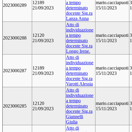
12189
a tempo
mario.cacciapuoti
3
2023000289
21/09/2023
determinato
15/11/2023
1
docente Sig.ra
Lanza Anna
Atto di
individuazione
12120
a tempo
mario.cacciapuoti
3
2023000288
21/09/2023
determinato
15/11/2023
1
docente Sig.ra
Longo Irene.
Atto di
individuazione
12189
a tempo
mario.cacciapuoti
3
2023000287
21/09/2023
determinato
15/11/2023
1
docente Sig.ra
Varotti Alessia
Atto di
individuazione
a tempo
12120
mario.cacciapuoti
3
2023000285
determinato
21/09/2023
15/11/2023
1
docente Sig.ra
Giannelli
Giulia
Atto di