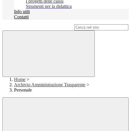
I progetti delle classi
Strumenti per la didattica
Info utili
Contatti
Campo di ricerca per le pagine del sito
Home
>
Archivio Amministrazione Trasparente
>
Personale