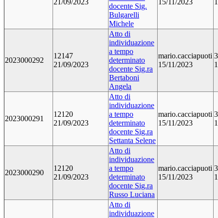
21/09/2023
15/11/2023
1
docente Sig.
Bulgarelli
Michele
Atto di
individuazione
a tempo
12147
mario.cacciapuoti
3
2023000292
determinato
21/09/2023
15/11/2023
1
docente Sig.ra
Bertaboni
Angela
Atto di
individuazione
12120
a tempo
mario.cacciapuoti
3
2023000291
21/09/2023
determinato
15/11/2023
1
docente Sig.ra
Settanta Selene
Atto di
individuazione
12120
a tempo
mario.cacciapuoti
3
2023000290
21/09/2023
determinato
15/11/2023
1
docente Sig.ra
Russo Luciana
Atto di
individuazione