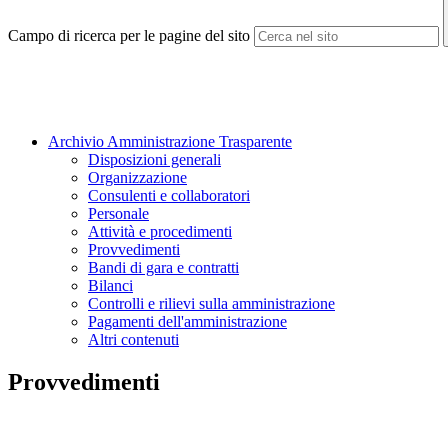
Campo di ricerca per le pagine del sito
Archivio Amministrazione Trasparente
Disposizioni generali
Organizzazione
Consulenti e collaboratori
Personale
Attività e procedimenti
Provvedimenti
Bandi di gara e contratti
Bilanci
Controlli e rilievi sulla amministrazione
Pagamenti dell'amministrazione
Altri contenuti
Provvedimenti