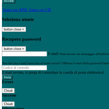
-
Entra con SPID
Entra con CIE
Seleziona utente
button close
×
Recupero password
button close
×
E-mail
Verrà inviato un messaggio all'indirizz
Non hai una e-mail associata al nome utente? Effettua il reset della password tram
E-mail inviata, si prega di controllare la casella di posta elettronica!
Errore
Chiudi
Successo
Chiudi
Informazione