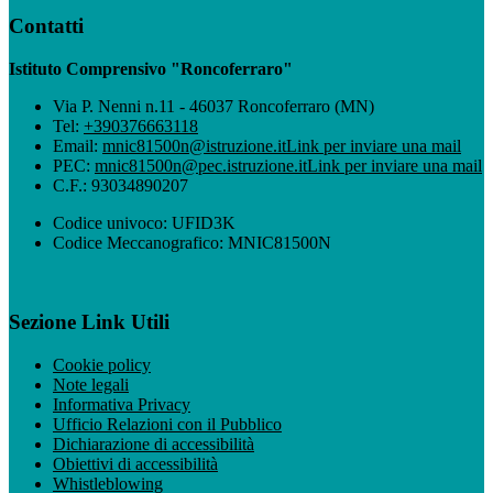
Contatti
Istituto Comprensivo "Roncoferraro"
Via P. Nenni n.11 - 46037 Roncoferraro (MN)
Tel:
+390376663118
Email:
mnic81500n@istruzione.it
Link per inviare una mail
PEC:
mnic81500n@pec.istruzione.it
Link per inviare una mail
C.F.: 93034890207
Codice univoco: UFID3K
Codice Meccanografico: MNIC81500N
Sezione Link Utili
Cookie policy
Note legali
Informativa Privacy
Ufficio Relazioni con il Pubblico
Dichiarazione di accessibilità
Obiettivi di accessibilità
Whistleblowing